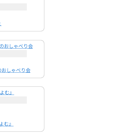
ェ
のおしゃべり会
よむ』