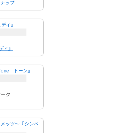
インナップ
ディ』
マーク