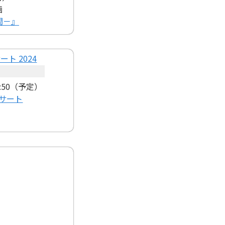
画
時間－』
2:50（予定）
ンサート