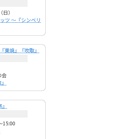
日（日）
メッツ ～『シンベリ
の会
取』
15:00
祭