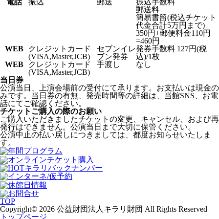
電話
振込
郵送
振込手数料
郵送料
簡易書留(税込チケット
代金合計5万円まで)
350円+郵便料金110円
=460円
WEB
クレジットカード
セブンイレ
発券手数料 127円(税
(VISA,Master,JCB)
ブン発券
込)/1枚
WEB
クレジットカード
手渡し
なし
(VISA,Master,JCB)
当日券
公演当日、上演会場前の受付にて承ります。お支払いは現金の
みです。当日券の有無、発売時間等の詳細は、当館SNS、お電
話にてご確認ください。
チケットご購入の際のお願い
ご購入いただきましたチケットの変更、キャンセル、および再
発行はできません。公演当日まで大切に保管ください。
公演中止の払い戻しにつきましては、都度お知らせいたしま
す。
TOP
Copyright© 2026 公益財団法人キラリ財団 All Rights Reserved
トップページ