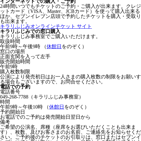
インターネットでの購入・ご予約
24時間いつでもチケットのご予約・ご購入が出来ます。クレジ
ットカード（VISA、Master、JCBカード）を使って購入出来る
ほか、セブンイレブン店頭で予約したチケットを購入・受取り
も出来ます。
キラリふじみオンラインチケット サイト
キラリふじみでの窓口購入
キラリふじみ事務室でご購入いただけます。
取扱時間
午前9時～午後9時 （
休館日
をのぞく）
窓口の場所
正面玄関を入って左手
販売開始時間
午前9時
購入枚数制限
公演により発売初日はお一人さまの購入枚数の制限をお願いす
る場合もございますので、お問合せください。
電話での予約
電話番号
049-268-7788（キラリふじみ事務室）
時間
午前9時～午後10時 （
休館日
をのぞく）
予約開始日
お電話でのご予約は発売開始日翌日から
備考
ご希望の公演名、席種（座席をお選びいただくことも出来ま
す）、枚数、及びお客さまのお名前、ご連絡先をお知らせくだ
さい。ご予約後のチケットのお引取りは、窓口またはセブンイ