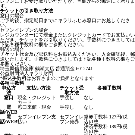
レブンにてお受け取りいただくか、当館からの郵送にて承りま
す。
チケットの引き取り方法
窓口の場合
ご予約後、指定期日までにキラリふじみ窓口にお越しくださ
い。
セブンイレブンの場合
レジカウンターにて現金またはクレジットカードでお支払いい
ただき、チケットをお引取りください。手数料につきましては
下記各種手数料の欄をご参照ください。
郵送の場合
チケット代金及び郵送料をお振込みください。入金確認後、郵
送いたします。手数料につきましては下記各種手数料の欄をご
参照ください。
埼玉縣信用金庫 鶴瀬支店 普通預金 6012741
公益財団法人キラリ財団
*振込手数料はお客さまのご負担となります
各種手数料
申込方
支払い方法
チケット受
各種手数料
法
取方法
窓口
現金・クレジット
手渡し
なし
カード
電
窓口来館・現金
手渡し
なし
話/WEB
電
セブンイレブン支
セブンイレ
発券手数料 127円(税
話/WEB
払い
ブン発券
込)/1枚
決済手数料 189円(税
込)/1件