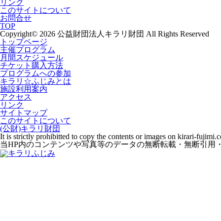
リンク
このサイトについて
お問合せ
TOP
Copyright© 2026 公益財団法人キラリ財団 All Rights Reserved
トップページ
主催プログラム
月間スケジュール
チケット購入方法
プログラムへの参加
キラリ☆ふじみとは
施設利用案内
アクセス
リンク
サイトマップ
このサイトについて
(公財)キラリ財団
It is strictly prohibitted to copy the contents or images on kirari-fujim
当HP内のコンテンツや写真等のデータの無断転載・無断引用