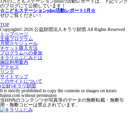
1月のこどもステーションplusの活動レポートは、下記リンク
のブログにて公開しています！
☆こどもステーションplus活動レポート1月☆
ぜひご覧ください！
TOP
Copyright© 2026 公益財団法人キラリ財団 All Rights Reserved
トップページ
主催プログラム
月間スケジュール
チケット購入方法
プログラムへの参加
キラリ☆ふじみとは
施設利用案内
アクセス
リンク
サイトマップ
このサイトについて
(公財)キラリ財団
It is strictly prohibitted to copy the contents or images on kirari-
fujimi.com without permission
当HP内のコンテンツや写真等のデータの無断転載・無断引
用・無断コピーは禁止されています。