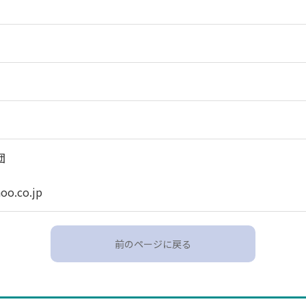
団
oo.co.jp
前のページに戻る