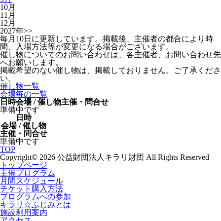
10月
11月
12月
2027年>>
毎月10日に更新しています。掲載後、主催者の都合により時
間、入場方法等が変更になる場合がございます。
催し物についてのお問い合わせは、各主催者、お問い合わせ先
へお願いします。
掲載希望のない催し物は、掲載しておりません。ご了承くださ
い。
催し物一覧
会場毎の一覧
日時
会場 / 催し物
主催・問合せ
準備中です
日時
会場 / 催し物
主催・問合せ
準備中です
TOP
Copyright© 2026 公益財団法人キラリ財団 All Rights Reserved
トップページ
主催プログラム
月間スケジュール
チケット購入方法
プログラムへの参加
キラリ☆ふじみとは
施設利用案内
アクセス