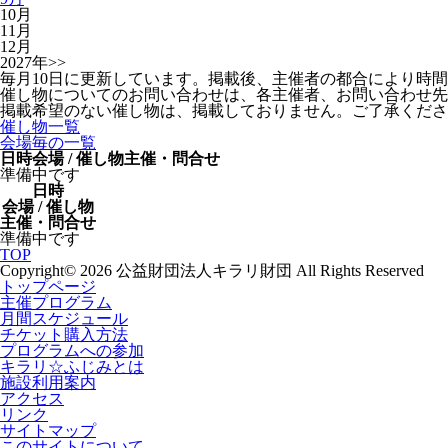
10月
11月
12月
2027年>>
毎月10日に更新しています。掲載後、主催者の都合により時
催し物についてのお問い合わせは、各主催者、お問い合わせ先
掲載希望のない催し物は、掲載しておりません。ご了承くださ
催し物一覧
会場毎の一覧
日時
会場 / 催し物
主催・問合せ
準備中です
日時
会場 / 催し物
主催・問合せ
準備中です
TOP
Copyright© 2026 公益財団法人キラリ財団 All Rights Reserved
トップページ
主催プログラム
月間スケジュール
チケット購入方法
プログラムへの参加
キラリ☆ふじみとは
施設利用案内
アクセス
リンク
サイトマップ
このサイトについて