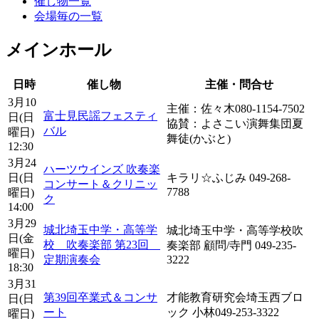
催し物一覧
会場毎の一覧
メインホール
日時
催し物
主催・問合せ
3月10
主催：佐々木080-1154-7502
富士見民謡フェスティ
日(日
協賛：よさこい演舞集団夏
バル
曜日)
舞徒(かぶと)
12:30
3月24
ハーツウインズ 吹奏楽
日(日
キラリ☆ふじみ 049-268-
コンサート＆クリニッ
7788
曜日)
ク
14:00
3月29
城北埼玉中学・高等学
城北埼玉中学・高等学校吹
日(金
校 吹奏楽部 第23回
奏楽部 顧問/寺門 049-235-
曜日)
定期演奏会
3222
18:30
3月31
第39回卒業式＆コンサ
才能教育研究会埼玉西ブロ
日(日
ート
ック 小林049-253-3322
曜日)