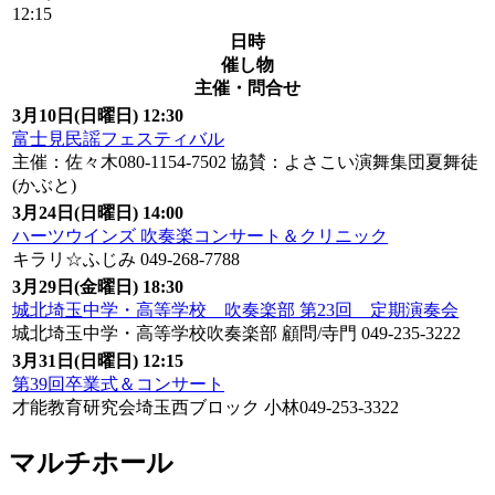
12:15
日時
催し物
主催・問合せ
3月10日(日曜日) 12:30
富士見民謡フェスティバル
主催：佐々木080-1154-7502 協賛：よさこい演舞集団夏舞徒
(かぶと)
3月24日(日曜日) 14:00
ハーツウインズ 吹奏楽コンサート＆クリニック
キラリ☆ふじみ 049-268-7788
3月29日(金曜日) 18:30
城北埼玉中学・高等学校 吹奏楽部 第23回 定期演奏会
城北埼玉中学・高等学校吹奏楽部 顧問/寺門 049-235-3222
3月31日(日曜日) 12:15
第39回卒業式＆コンサート
才能教育研究会埼玉西ブロック 小林049-253-3322
マルチホール