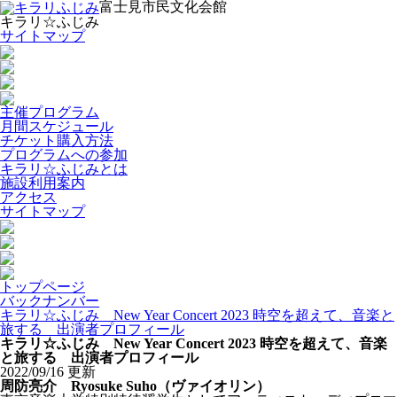
富士見市民文化会館
キラリ☆ふじみ
サイトマップ
主催プログラム
月間スケジュール
チケット購入方法
プログラムへの参加
キラリ☆ふじみとは
施設利用案内
アクセス
サイトマップ
トップページ
バックナンバー
キラリ☆ふじみ New Year Concert 2023 時空を超えて、音楽と
旅する 出演者プロフィール
キラリ☆ふじみ New Year Concert 2023 時空を超えて、音楽
と旅する 出演者プロフィール
2022/09/16 更新
周防亮介 Ryosuke Suho（ヴァイオリン）