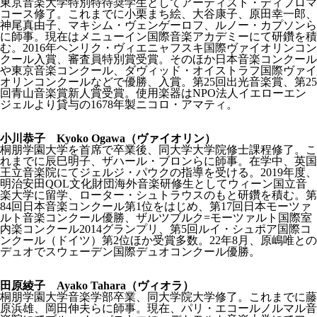
東京音楽大学特別特待奨学生としてアーティスト・ディプロマ
コース修了。これまでに小栗まち絵、大谷康子、原田幸一郎、
神尾真由子、マキシム・ヴェンゲーロフ、ルノー・カプソンら
に師事。現在はメニューイン国際音楽アカデミーにて研鑽を積
む。2016年ヘンリク・ヴィエニャフスキ国際ヴァイオリンコン
クール入賞、審査員特別賞受賞。そのほか日本音楽コンクール
や東京音楽コンクール、ダヴィッド・オイストラフ国際ヴァイ
オリンコンクールなどで優勝、入賞。第25回出光音楽賞、第25
回青山音楽賞新人賞受賞。使用楽器はNPO法人イエローエン
ジェルより貸与の1678年製ニコロ・アマティ。
小川恭子 Kyoko Ogawa（ヴァイオリン）
桐朋学園大学を首席で卒業後、同大学大学院修士課程修了。こ
れまでに辰巳明子、ザハール・ブロンらに師事。在学中、英国
王立音楽院にてジェルジ・パウクの指導を受ける。2019年度、
明治安田QOL文化財団海外音楽研修生としてウィーン国立音
楽大学に留学、ローター・シュトラウスのもと研鑽を積む。第
84回日本音楽コンクール第1位をはじめ、第17回日本モーツァ
ルト音楽コンクール優勝、ザルツブルク=モーツァルト国際室
内楽コンクール2014グランプリ、第5回ルイ・シュポア国際コ
ンクール（ドイツ）第2位ほか受賞多数。22年8月、原嶋唯との
デュオでスウェーデン国際デュオコンクール優勝。
田原綾子 Ayako Tahara（ヴィオラ）
桐朋学園大学音楽学部卒業、同大学院大学修了。これまでに藤
原浜雄、岡田伸夫らに師事。現在、パリ・エコールノルマル音