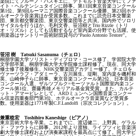
楽院にてブルーノ・パスキエに、デトモルト音楽大学にてファ
イト・ヘルテンシュタインに師事。第11回東京音楽コンクール
第1位、第9回ルーマニア国際音楽コンクール優勝、第23回ホテ
ルオークラ音楽賞ほか受賞多数。これまでに読売日本交響楽
団、東京都交響楽団、東京交響楽団等と共演。国内外でソロリ
サイタルを行うほか、毛利文香、笹沼樹とTrio Rizzle（トリ
オ・リズル）としても活動するなど室内楽の分野でも活躍。使
用楽器はサントリー芸術財団貸与の“Paolo Antonio Testore”。
笹沼 樹 Tatsuki Sasanuma（チェロ）
桐朋学園大学ソリスト・ディプロマ・コース修了、学習院大学
文学部卒業。桐朋学園大学大学院修士課程修了。現在、同大学
修士修了後履修生。NHK交響楽団アカデミー修了。チェロを
ヴァーツラフ・アダミーラ、古川展生、堤剛、室内楽を磯村和
英、山崎伸子らに師事。東京音楽コンクール第2位、日本音楽
コンクール入選、ザルツブルク=モーツァルト国際室内楽コン
クール第1位、齋藤秀雄メモリアル基金賞受賞。また、カルテ
ット・アマービレとして、ARDミュンヘン国際音楽コンクー
ル弦楽四重奏部門第3位、ホテルオークラ音楽賞など受賞多
数。使用楽器は1771年製C.F.Landolfi（宗次コレクション）。
兼重稔宏 Toshihiro Kaneshige（ピアノ）
東京芸術大学を卒業。これまでに、渡辺健二、上野真、ゲラル
ド・ファウトらに師事。2012年より渡独、ライプツィヒ音楽演
劇大学修士課程および演奏家課程を最高点にて修了。同大学ピ