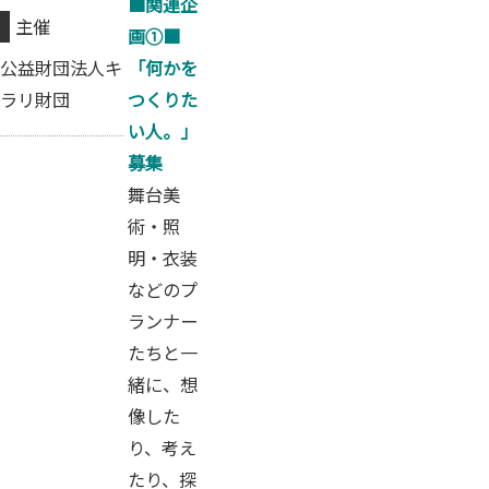
■関連企
主催
画①■
「何かを
公益財団法人キ
つくりた
ラリ財団
い人。」
募集
舞台美
術・照
明・衣装
などのプ
ランナー
たちと一
緒に、想
像した
り、考え
たり、探