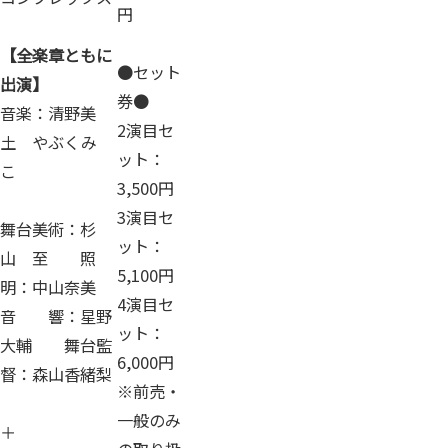
円
【全楽章ともに
●セット
出演】
券●
音楽：清野美
2演目セ
土 やぶくみ
ット：
こ
3,500円
3演目セ
舞台美術：杉
ット：
山 至 照
5,100円
明：中山奈美
4演目セ
音 響：星野
ット：
大輔 舞台監
6,000円
督：森山香緒梨
※前売・
一般のみ
＋