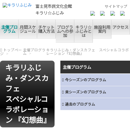
富士見市民文化会館
サイトマップ
キラリ☆ふじみ
主催プロ
月間スケ
チケット
プログラ
キラリ☆
施設利用
アクセス
グラム
ジュール
購入方法
ムへの参
ふじみと
案内
加
は
トップペー
主催プログラ
キラリふじみ・ダンスカフェ スペシャルコラボ
ム
レーション『幻想曲』
ジ
キラリふじ
主催プログラム
み・ダンスカ
今シーズンのプログラム
フェ
来シーズンのプログラム
スペシャルコ
過去のプログラム
ラボレーショ
ン 『幻想曲』