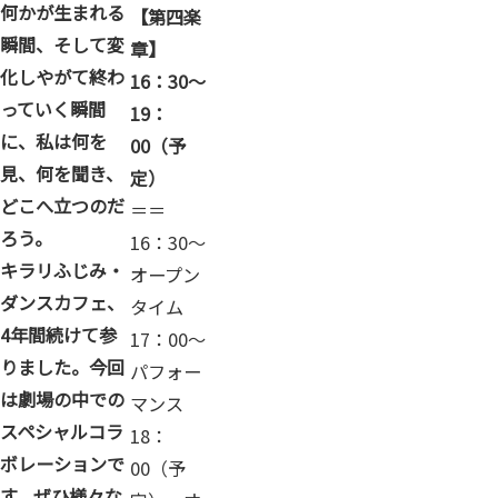
何かが生まれる
【第四楽
瞬間、そして変
章】
化しやがて終わ
16：30～
っていく瞬間
19：
に、私は何を
00（予
見、何を聞き、
定）
どこへ立つのだ
＝＝
ろう。
16：30～
キラリふじみ・
オープン
ダンスカフェ、
タイム
4年間続けて参
17：00～
りました。今回
パフォー
は劇場の中での
マンス
スペシャルコラ
18：
ボレーションで
00（予
す。ぜひ様々な