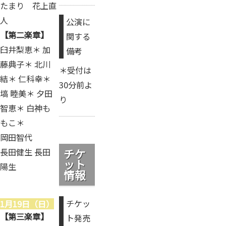
たまり 花上直
人
公演に
【第二楽章】
関する
臼井梨恵＊ 加
備考
藤典子＊ 北川
＊受付は
結＊ 仁科幸＊
30分前よ
塙 睦美＊ 夕田
り
智恵＊ 白神も
もこ＊
岡田智代
長田健生 長田
チケ
ット
陽生
情報
チケッ
1月19日（日）
【第三楽章】
ト発売