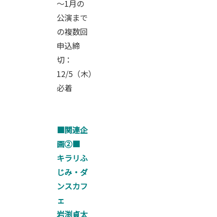
～1月の
公演まで
の複数回
申込締
切：
12/5（木）
必着
■関連企
画②■
キラリふ
じみ・ダ
ンスカフ
ェ
岩渕貞太