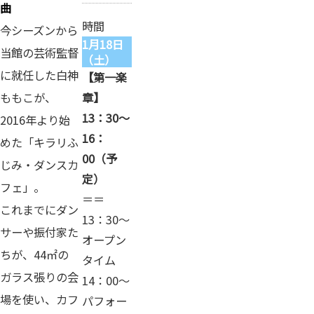
曲
時間
今シーズンから
1月18日
当館の芸術監督
（土）
に就任した白神
【第一楽
ももこが、
章】
13：30～
2016年より始
16：
めた「キラリふ
00（予
じみ・ダンスカ
定）
フェ」。
＝＝
これまでにダン
13：30～
サーや振付家た
オープン
ちが、44㎡の
タイム
ガラス張りの会
14：00～
場を使い、カフ
パフォー