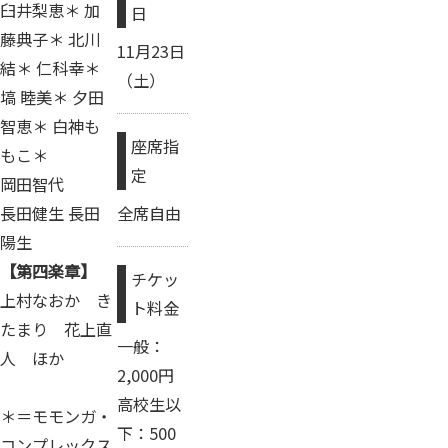
臼井梨恵＊ 加
日
藤典子＊ 北川
11月23日
結＊ 仁科幸＊
（土）
塙 睦美＊ 夕田
智恵＊ 白神も
座席指
もこ＊
定
岡田智代
全席自由
長田健生 長田
陽生
【第四楽章】
チケッ
上村なおか き
ト料金
たまり 花上直
一般：
人 ほか
2,000円
高校生以
＊＝モモンガ・
下：500
コンプレックス