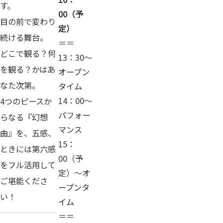
す。
00（予
目の前で変わり
定）
続ける舞台。
＝＝
どこで観る？何
13：30～
を観る？かはあ
オープン
なた次第。
タイム
14：00～
4つのピースか
パフォー
らなる『幻想
マンス
曲』を、五感、
15：
ときには第六感
00（予
をフル活用して
定）～オ
ご堪能くださ
ープンタ
い！
イム
＝＝