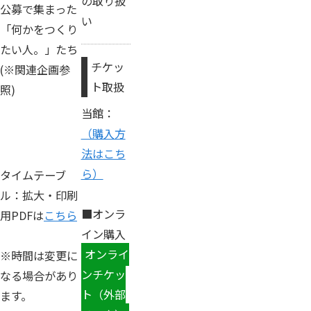
の取り扱
公募で集まった
い
「何かをつくり
たい人。」たち
チケッ
(※関連企画参
ト取扱
照)
当館：
（購入方
法はこち
ら）
タイムテーブ
ル：拡大・印刷
■オンラ
用PDFは
こちら
イン購入
オンライ
※時間は変更に
ンチケッ
なる場合があり
ト（外部
ます。