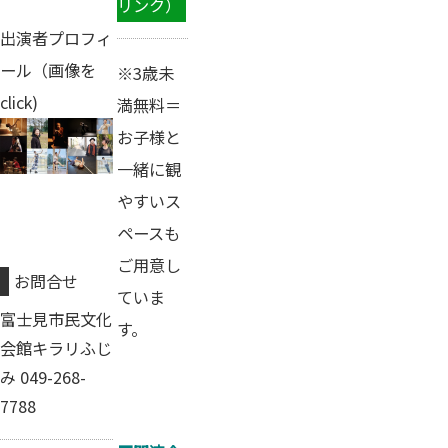
リンク）
出演者プロフィ
ール（画像を
※3歳未
click)
満無料＝
お子様と
一緒に観
やすいス
ペースも
ご用意し
お問合せ
ていま
富士見市民文化
す。
会館キラリふじ
み 049-268-
7788