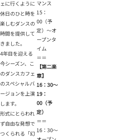
マンス
ェに行くように
15：
休日のひと時を
00（予
楽しむダンスの
定）～オ
時間を提供して
ープンタ
きました。
イム
4年目を迎える
＝＝
今シーズン、こ
【第二楽
のダンスカフェ
章】
のスペシャルバ
16：30～
ージョンを上演
19：
00（予
します。
定）
形式にとらわれ
＝＝
ず自由な発想で
16：30～
つくられる「幻
オープン