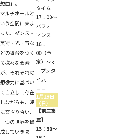
想曲」。
タイム
マルチホールと
17：00～
いう空間に集ま
パフォー
った、ダンス・
マンス
美術・光・音な
18：
どの舞台をつく
00（予
定）～オ
る様々な要素
ープンタ
が、それぞれの
イム
想像力に基づい
＝＝
て自立して存在
1月19日
しながらも、時
（日）
【第三楽
に交ざり合い、
章】
一つの世界を構
13：30～
成していきま
16：