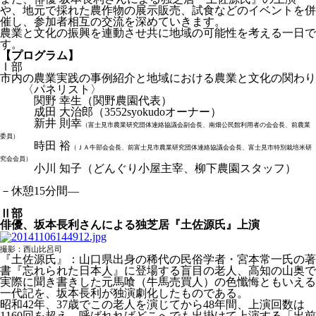
や、地元で採れた農作物の展示販売、試食などのイベントを併
催し、参加者相互の交流を深めていきます。
農業と文化の振興を連動させ共に地域の可能性を考える一日で
す。
【プログラム】
Ⅰ部
市内の農業実践の事例紹介と地域における農業と文化の関わり
〈パネリスト〉
関野 幸生（関野農園代表）
成田 大治郎（3552syokudoオーナー）
新井 則幸
（富士見市農業研究団体連絡協議会副会長、南畑公民館利用者の会会長、前農業
委員）
時田 裕
（ＪＡ牛部会会長、前富士見市農業研究団体連絡協議会会長、富士見市特別栽培米研
究会会員）
小川 知子（どんぐり小屋主宰、柳下農園スタッフ）
－休憩15分間―
Ⅱ部
俳優、坂本長利さんによる独芝居『土佐源氏』上演
撮影：西山比呂司
『土佐源氏』：山口県出身の稀代の民俗学者・宮本常一氏の著
書『忘れられた日本人』に登場する盲目の老人、高知の山奥で
実際に聞き書きした元馬喰（牛馬売買人）の色懺悔ともいえる
一代記を、坂本長利が独演劇化したものである。
昭和42年、37歳でこの老人を演じてから48年間、上演回数は
1160回を超え、呼ばれればどこへでも出掛けて上演する「出前