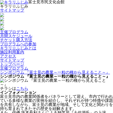
富士見市民文化会館
キラリ☆ふじみ
サイトマップ
主催プログラム
月間スケジュール
チケット購入方法
プログラムへの参加
キラリ☆ふじみとは
施設利用案内
アクセス
サイトマップ
トップページ
主催プログラム
シンポジウム 『富士見の農業～一粒の種から見えること～』
シンポジウム 『富士見の農業～一粒の種から見えること～』
チラシは
こちら
インフォメーション
富士見市内の農業関係者をパネラーとして迎え、市内で行われ
ている多様な農業の実例を紹介し、それぞれが持つ特徴や課題
を共有しながら、富士見の農業が地域、そして文化と関わりを
持ち育まれてきたその歴史を紐解きます。
また、俳優 坂本長利さんによる独芝居『土佐源氏』の上演