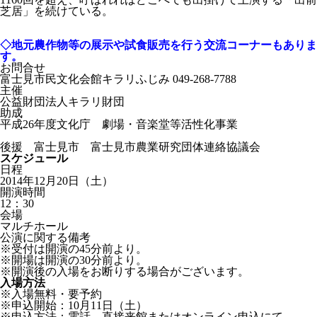
芝居」を続けている。
◇地元農作物等の展示や試食販売を行う交流コーナーもありま
す。
お問合せ
富士見市民文化会館キラリふじみ 049-268-7788
主催
公益財団法人キラリ財団
助成
平成26年度文化庁 劇場・音楽堂等活性化事業
後援 富士見市 富士見市農業研究団体連絡協議会
スケジュール
日程
2014年12月20日（土）
開演時間
12：30
会場
マルチホール
公演に関する備考
※受付は開演の45分前より。
※開場は開演の30分前より。
※開演後の入場をお断りする場合がございます。
入場方法
※入場無料・要予約
※申込開始：10月11日（土）
※申込方法：電話、直接来館またはオンライン申込にて。