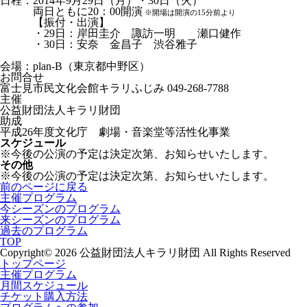
日程：2014年9月29日（月）・30日（火）
両日ともに20：00開演
※開場は開演の15分前より
【振付・出演】
・29日：岸田圭介 諏訪一明 瀬口健作
・30日：安奈 金昌子 渋谷雅子
会場：plan-B（東京都中野区）
お問合せ
富士見市民文化会館キラリふじみ 049-268-7788
主催
公益財団法人キラリ財団
助成
平成26年度文化庁 劇場・音楽堂等活性化事業
スケジュール
※今後の公演の予定は決定次第、お知らせいたします。
その他
※今後の公演の予定は決定次第、お知らせいたします。
前のページに戻る
主催プログラム
今シーズンのプログラム
来シーズンのプログラム
過去のプログラム
TOP
Copyright© 2026 公益財団法人キラリ財団 All Rights Reserved
トップページ
主催プログラム
月間スケジュール
チケット購入方法