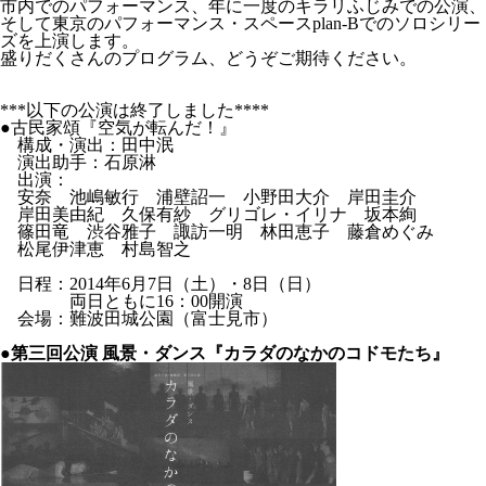
市内でのパフォーマンス、年に一度のキラリふじみでの公演、
そして東京のパフォーマンス・スペースplan-Bでのソロシリー
ズを上演します。
盛りだくさんのプログラム、どうぞご期待ください。
***以下の公演は終了しました****
●古民家頌『空気が転んだ！』
構成・演出：田中泯
演出助手：石原淋
出演：
安奈 池嶋敏行 浦壁詔一 小野田大介 岸田圭介
岸田美由紀 久保有紗 グリゴレ・イリナ 坂本絢
篠田竜 渋谷雅子 諏訪一明 林田恵子 藤倉めぐみ
松尾伊津恵 村島智之
日程：2014年6月7日（土）・8日（日）
両日ともに16：00開演
会場：難波田城公園（富士見市）
●第三回公演 風景・ダンス『カラダのなかのコドモたち』