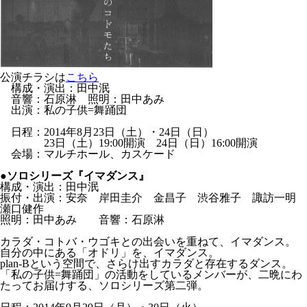
公演チラシは
こちら
構成・演出：田中泯
音響：石原淋 照明：田中あみ
出演：私の子供=舞踊団
日程：2014年8月23日（土）・24日（日）
23日（土）19:00開演 24日（日）16:00開演
会場：マルチホール、カスケード
●ソロシリーズ『イマダンス』
構成・演出：田中泯
振付・出演：安奈 岸田圭介 金昌子 渋谷雅子 諏訪一明
瀬口健作
照明：田中あみ 音響：石原淋
カラダ・コトバ・ウゴキとの出会いを重ねて、イマダンス。
自分の中にある「オドリ」を、イマダンス。
plan-Bという空間で、さらけ出すカラダと存在するダンス。
「私の子供=舞踊団」の活動をしているメンバーが、二晩にわ
たってお届けする、ソロシリーズ第二弾。