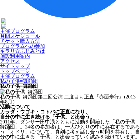
主催プログラム
月間スケジュール
チケット購入方法
プログラムへの参加
キラリ☆ふじみとは
施設利用案内
アクセス
サイトマップ
トップページ
主催プログラム
私の子供=舞踊団
私の子供=舞踊団
私の子供=舞踊団第二回公演 二度目も正直『赤面歩行』(2013
年8月）
活動について
カラダ・ウゴキ・コトバに正直になり、
自分の中に生き続ける「子供」と出会う。
2011年、ダンサー田中泯とともに活動を開始した「私の子供=
舞踊団」。24名の参加者は、一人ひとりの中に存在するであろ
う「オドリ」について、真剣に考え話し合う時間を共有し、自
分の中に生きる「子供」と出会っていく試みを続けています。